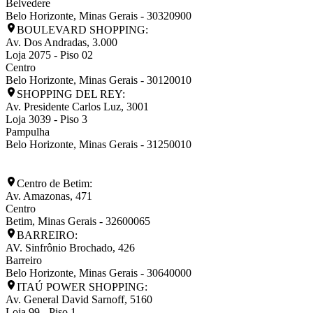
Belvedere
Belo Horizonte
,
Minas Gerais
-
30320900
BOULEVARD SHOPPING:
Av. Dos Andradas, 3.000
Loja 2075 - Piso 02
Centro
Belo Horizonte
,
Minas Gerais
-
30120010
SHOPPING DEL REY:
Av. Presidente Carlos Luz, 3001
Loja 3039 - Piso 3
Pampulha
Belo Horizonte
,
Minas Gerais
-
31250010
Centro de Betim:
Av. Amazonas, 471
Centro
Betim
,
Minas Gerais
-
32600065
BARREIRO:
AV. Sinfrônio Brochado, 426
Barreiro
Belo Horizonte
,
Minas Gerais
-
30640000
ITAÚ POWER SHOPPING:
Av. General David Sarnoff, 5160
Loja 99 - Piso 1