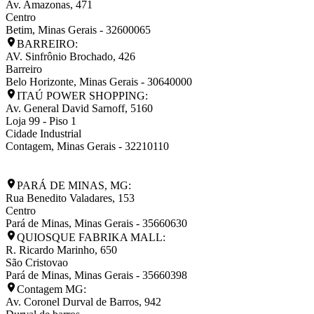
Av. Amazonas, 471
Centro
Betim
,
Minas Gerais
-
32600065
BARREIRO:
AV. Sinfrônio Brochado, 426
Barreiro
Belo Horizonte
,
Minas Gerais
-
30640000
ITAÚ POWER SHOPPING:
Av. General David Sarnoff, 5160
Loja 99 - Piso 1
Cidade Industrial
Contagem
,
Minas Gerais
-
32210110
PARÁ DE MINAS, MG:
Rua Benedito Valadares, 153
Centro
Pará de Minas
,
Minas Gerais
-
35660630
QUIOSQUE FABRIKA MALL:
R. Ricardo Marinho, 650
São Cristovao
Pará de Minas
,
Minas Gerais
-
35660398
Contagem MG:
Av. Coronel Durval de Barros, 942