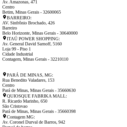
Av. Amazonas, 471
Centro
Betim
,
Minas Gerais
-
32600065
BARREIRO:
AV. Sinfrônio Brochado, 426
Barreiro
Belo Horizonte
,
Minas Gerais
-
30640000
ITAÚ POWER SHOPPING:
Av. General David Sarnoff, 5160
Loja 99 - Piso 1
Cidade Industrial
Contagem
,
Minas Gerais
-
32210110
PARÁ DE MINAS, MG:
Rua Benedito Valadares, 153
Centro
Pará de Minas
,
Minas Gerais
-
35660630
QUIOSQUE FABRIKA MALL:
R. Ricardo Marinho, 650
São Cristovao
Pará de Minas
,
Minas Gerais
-
35660398
Contagem MG:
Av. Coronel Durval de Barros, 942