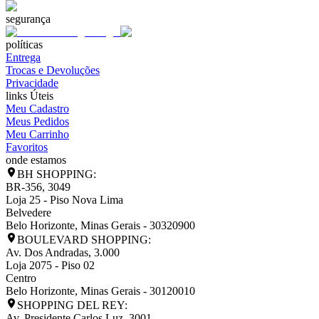
segurança
políticas
Entrega
Trocas e Devoluções
Privacidade
links Úteis
Meu Cadastro
Meus Pedidos
Meu Carrinho
Favoritos
onde estamos
BH SHOPPING:
BR-356, 3049
Loja 25 - Piso Nova Lima
Belvedere
Belo Horizonte
,
Minas Gerais
-
30320900
BOULEVARD SHOPPING:
Av. Dos Andradas, 3.000
Loja 2075 - Piso 02
Centro
Belo Horizonte
,
Minas Gerais
-
30120010
SHOPPING DEL REY:
Av. Presidente Carlos Luz, 3001