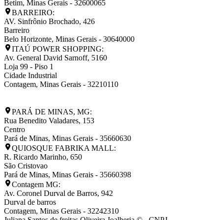
Betim
,
Minas Gerais
-
32600065
BARREIRO:
AV. Sinfrônio Brochado, 426
Barreiro
Belo Horizonte
,
Minas Gerais
-
30640000
ITAÚ POWER SHOPPING:
Av. General David Sarnoff, 5160
Loja 99 - Piso 1
Cidade Industrial
Contagem
,
Minas Gerais
-
32210110
PARÁ DE MINAS, MG:
Rua Benedito Valadares, 153
Centro
Pará de Minas
,
Minas Gerais
-
35660630
QUIOSQUE FABRIKA MALL:
R. Ricardo Marinho, 650
São Cristovao
Pará de Minas
,
Minas Gerais
-
35660398
Contagem MG:
Av. Coronel Durval de Barros, 942
Durval de barros
Contagem
,
Minas Gerais
-
32242310
Juliana Santos de freitas Oliveira Joalheria © - CNPJ