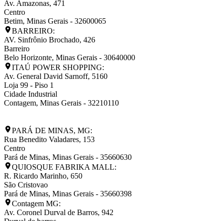
Av. Amazonas, 471
Centro
Betim
,
Minas Gerais
-
32600065
BARREIRO:
AV. Sinfrônio Brochado, 426
Barreiro
Belo Horizonte
,
Minas Gerais
-
30640000
ITAÚ POWER SHOPPING:
Av. General David Sarnoff, 5160
Loja 99 - Piso 1
Cidade Industrial
Contagem
,
Minas Gerais
-
32210110
PARÁ DE MINAS, MG:
Rua Benedito Valadares, 153
Centro
Pará de Minas
,
Minas Gerais
-
35660630
QUIOSQUE FABRIKA MALL:
R. Ricardo Marinho, 650
São Cristovao
Pará de Minas
,
Minas Gerais
-
35660398
Contagem MG:
Av. Coronel Durval de Barros, 942