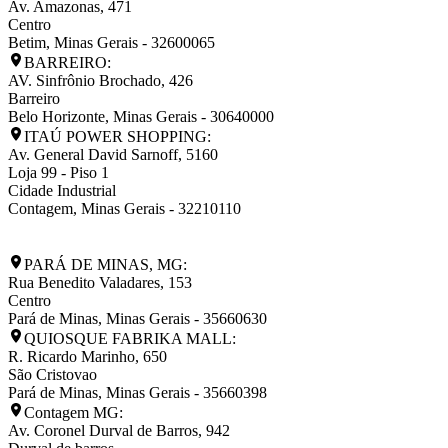
Av. Amazonas, 471
Centro
Betim
,
Minas Gerais
-
32600065
BARREIRO:
AV. Sinfrônio Brochado, 426
Barreiro
Belo Horizonte
,
Minas Gerais
-
30640000
ITAÚ POWER SHOPPING:
Av. General David Sarnoff, 5160
Loja 99 - Piso 1
Cidade Industrial
Contagem
,
Minas Gerais
-
32210110
PARÁ DE MINAS, MG:
Rua Benedito Valadares, 153
Centro
Pará de Minas
,
Minas Gerais
-
35660630
QUIOSQUE FABRIKA MALL:
R. Ricardo Marinho, 650
São Cristovao
Pará de Minas
,
Minas Gerais
-
35660398
Contagem MG:
Av. Coronel Durval de Barros, 942