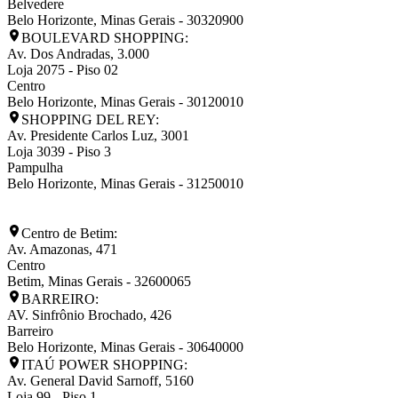
Belvedere
Belo Horizonte
,
Minas Gerais
-
30320900
BOULEVARD SHOPPING:
Av. Dos Andradas, 3.000
Loja 2075 - Piso 02
Centro
Belo Horizonte
,
Minas Gerais
-
30120010
SHOPPING DEL REY:
Av. Presidente Carlos Luz, 3001
Loja 3039 - Piso 3
Pampulha
Belo Horizonte
,
Minas Gerais
-
31250010
Centro de Betim:
Av. Amazonas, 471
Centro
Betim
,
Minas Gerais
-
32600065
BARREIRO:
AV. Sinfrônio Brochado, 426
Barreiro
Belo Horizonte
,
Minas Gerais
-
30640000
ITAÚ POWER SHOPPING:
Av. General David Sarnoff, 5160
Loja 99 - Piso 1