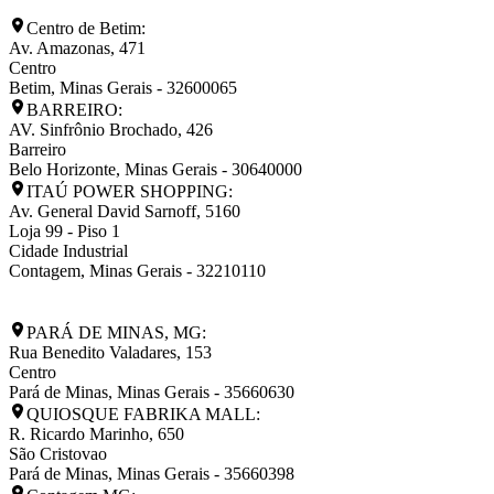
Centro de Betim:
Av. Amazonas, 471
Centro
Betim
,
Minas Gerais
-
32600065
BARREIRO:
AV. Sinfrônio Brochado, 426
Barreiro
Belo Horizonte
,
Minas Gerais
-
30640000
ITAÚ POWER SHOPPING:
Av. General David Sarnoff, 5160
Loja 99 - Piso 1
Cidade Industrial
Contagem
,
Minas Gerais
-
32210110
PARÁ DE MINAS, MG:
Rua Benedito Valadares, 153
Centro
Pará de Minas
,
Minas Gerais
-
35660630
QUIOSQUE FABRIKA MALL:
R. Ricardo Marinho, 650
São Cristovao
Pará de Minas
,
Minas Gerais
-
35660398