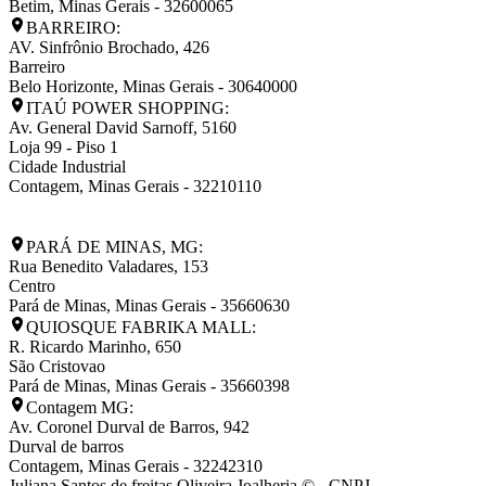
Betim
,
Minas Gerais
-
32600065
BARREIRO:
AV. Sinfrônio Brochado, 426
Barreiro
Belo Horizonte
,
Minas Gerais
-
30640000
ITAÚ POWER SHOPPING:
Av. General David Sarnoff, 5160
Loja 99 - Piso 1
Cidade Industrial
Contagem
,
Minas Gerais
-
32210110
PARÁ DE MINAS, MG:
Rua Benedito Valadares, 153
Centro
Pará de Minas
,
Minas Gerais
-
35660630
QUIOSQUE FABRIKA MALL:
R. Ricardo Marinho, 650
São Cristovao
Pará de Minas
,
Minas Gerais
-
35660398
Contagem MG:
Av. Coronel Durval de Barros, 942
Durval de barros
Contagem
,
Minas Gerais
-
32242310
Juliana Santos de freitas Oliveira Joalheria © - CNPJ