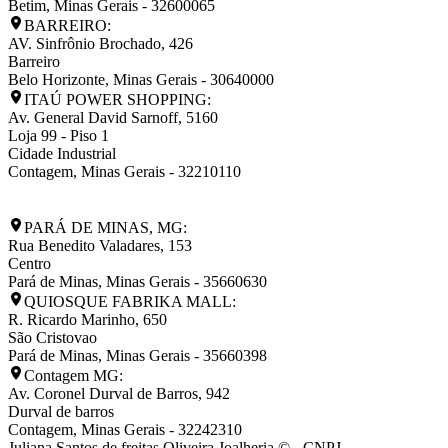
Betim
,
Minas Gerais
-
32600065
BARREIRO:
AV. Sinfrônio Brochado, 426
Barreiro
Belo Horizonte
,
Minas Gerais
-
30640000
ITAÚ POWER SHOPPING:
Av. General David Sarnoff, 5160
Loja 99 - Piso 1
Cidade Industrial
Contagem
,
Minas Gerais
-
32210110
PARÁ DE MINAS, MG:
Rua Benedito Valadares, 153
Centro
Pará de Minas
,
Minas Gerais
-
35660630
QUIOSQUE FABRIKA MALL:
R. Ricardo Marinho, 650
São Cristovao
Pará de Minas
,
Minas Gerais
-
35660398
Contagem MG:
Av. Coronel Durval de Barros, 942
Durval de barros
Contagem
,
Minas Gerais
-
32242310
Juliana Santos de freitas Oliveira Joalheria © - CNPJ