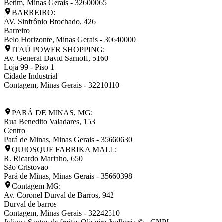
Betim
,
Minas Gerais
-
32600065
BARREIRO:
AV. Sinfrônio Brochado, 426
Barreiro
Belo Horizonte
,
Minas Gerais
-
30640000
ITAÚ POWER SHOPPING:
Av. General David Sarnoff, 5160
Loja 99 - Piso 1
Cidade Industrial
Contagem
,
Minas Gerais
-
32210110
PARÁ DE MINAS, MG:
Rua Benedito Valadares, 153
Centro
Pará de Minas
,
Minas Gerais
-
35660630
QUIOSQUE FABRIKA MALL:
R. Ricardo Marinho, 650
São Cristovao
Pará de Minas
,
Minas Gerais
-
35660398
Contagem MG:
Av. Coronel Durval de Barros, 942
Durval de barros
Contagem
,
Minas Gerais
-
32242310
Juliana Santos de freitas Oliveira Joalheria © - CNPJ