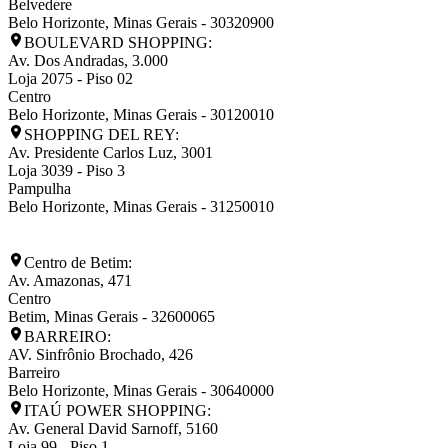
Belvedere
Belo Horizonte
,
Minas Gerais
-
30320900
BOULEVARD SHOPPING:
Av. Dos Andradas, 3.000
Loja 2075 - Piso 02
Centro
Belo Horizonte
,
Minas Gerais
-
30120010
SHOPPING DEL REY:
Av. Presidente Carlos Luz, 3001
Loja 3039 - Piso 3
Pampulha
Belo Horizonte
,
Minas Gerais
-
31250010
Centro de Betim:
Av. Amazonas, 471
Centro
Betim
,
Minas Gerais
-
32600065
BARREIRO:
AV. Sinfrônio Brochado, 426
Barreiro
Belo Horizonte
,
Minas Gerais
-
30640000
ITAÚ POWER SHOPPING:
Av. General David Sarnoff, 5160
Loja 99 - Piso 1