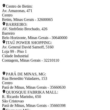
Centro de Betim:
Av. Amazonas, 471
Centro
Betim
,
Minas Gerais
-
32600065
BARREIRO:
AV. Sinfrônio Brochado, 426
Barreiro
Belo Horizonte
,
Minas Gerais
-
30640000
ITAÚ POWER SHOPPING:
Av. General David Sarnoff, 5160
Loja 99 - Piso 1
Cidade Industrial
Contagem
,
Minas Gerais
-
32210110
PARÁ DE MINAS, MG:
Rua Benedito Valadares, 153
Centro
Pará de Minas
,
Minas Gerais
-
35660630
QUIOSQUE FABRIKA MALL:
R. Ricardo Marinho, 650
São Cristovao
Pará de Minas
,
Minas Gerais
-
35660398