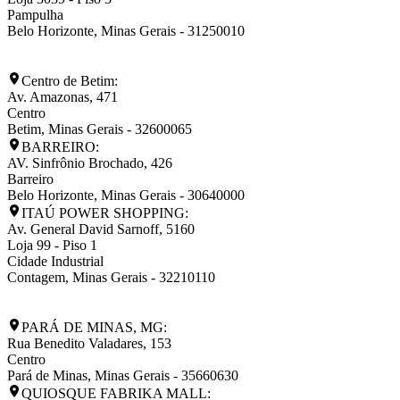
Pampulha
Belo Horizonte
,
Minas Gerais
-
31250010
Centro de Betim:
Av. Amazonas, 471
Centro
Betim
,
Minas Gerais
-
32600065
BARREIRO:
AV. Sinfrônio Brochado, 426
Barreiro
Belo Horizonte
,
Minas Gerais
-
30640000
ITAÚ POWER SHOPPING:
Av. General David Sarnoff, 5160
Loja 99 - Piso 1
Cidade Industrial
Contagem
,
Minas Gerais
-
32210110
PARÁ DE MINAS, MG:
Rua Benedito Valadares, 153
Centro
Pará de Minas
,
Minas Gerais
-
35660630
QUIOSQUE FABRIKA MALL: