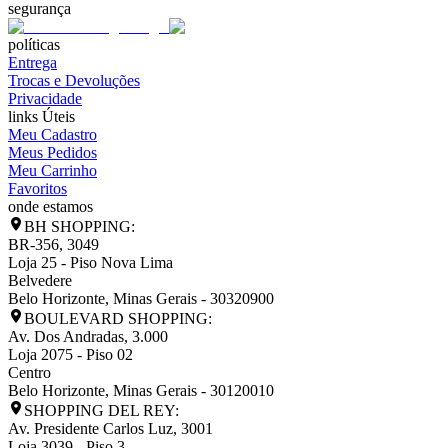
segurança
políticas
Entrega
Trocas e Devoluções
Privacidade
links Úteis
Meu Cadastro
Meus Pedidos
Meu Carrinho
Favoritos
onde estamos
BH SHOPPING:
BR-356, 3049
Loja 25 - Piso Nova Lima
Belvedere
Belo Horizonte
,
Minas Gerais
-
30320900
BOULEVARD SHOPPING:
Av. Dos Andradas, 3.000
Loja 2075 - Piso 02
Centro
Belo Horizonte
,
Minas Gerais
-
30120010
SHOPPING DEL REY:
Av. Presidente Carlos Luz, 3001
Loja 3039 - Piso 3