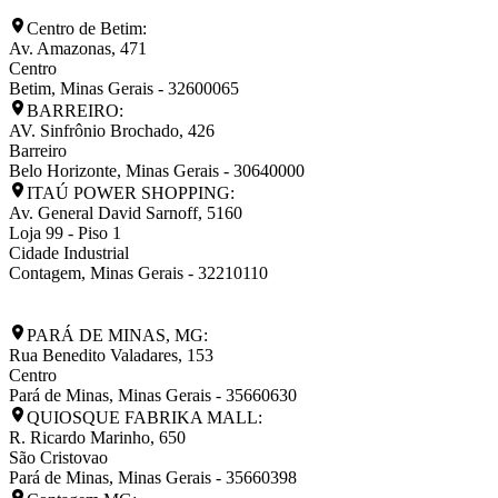
Centro de Betim:
Av. Amazonas, 471
Centro
Betim
,
Minas Gerais
-
32600065
BARREIRO:
AV. Sinfrônio Brochado, 426
Barreiro
Belo Horizonte
,
Minas Gerais
-
30640000
ITAÚ POWER SHOPPING:
Av. General David Sarnoff, 5160
Loja 99 - Piso 1
Cidade Industrial
Contagem
,
Minas Gerais
-
32210110
PARÁ DE MINAS, MG:
Rua Benedito Valadares, 153
Centro
Pará de Minas
,
Minas Gerais
-
35660630
QUIOSQUE FABRIKA MALL:
R. Ricardo Marinho, 650
São Cristovao
Pará de Minas
,
Minas Gerais
-
35660398