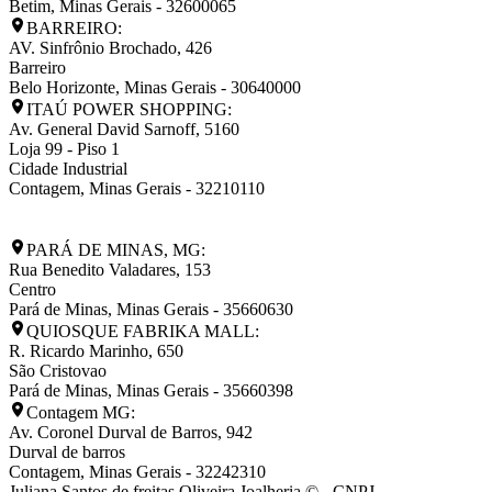
Betim
,
Minas Gerais
-
32600065
BARREIRO:
AV. Sinfrônio Brochado, 426
Barreiro
Belo Horizonte
,
Minas Gerais
-
30640000
ITAÚ POWER SHOPPING:
Av. General David Sarnoff, 5160
Loja 99 - Piso 1
Cidade Industrial
Contagem
,
Minas Gerais
-
32210110
PARÁ DE MINAS, MG:
Rua Benedito Valadares, 153
Centro
Pará de Minas
,
Minas Gerais
-
35660630
QUIOSQUE FABRIKA MALL:
R. Ricardo Marinho, 650
São Cristovao
Pará de Minas
,
Minas Gerais
-
35660398
Contagem MG:
Av. Coronel Durval de Barros, 942
Durval de barros
Contagem
,
Minas Gerais
-
32242310
Juliana Santos de freitas Oliveira Joalheria © - CNPJ