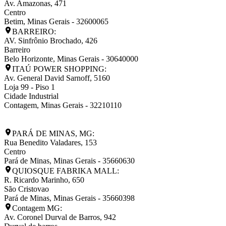
Av. Amazonas, 471
Centro
Betim
,
Minas Gerais
-
32600065
BARREIRO:
AV. Sinfrônio Brochado, 426
Barreiro
Belo Horizonte
,
Minas Gerais
-
30640000
ITAÚ POWER SHOPPING:
Av. General David Sarnoff, 5160
Loja 99 - Piso 1
Cidade Industrial
Contagem
,
Minas Gerais
-
32210110
PARÁ DE MINAS, MG:
Rua Benedito Valadares, 153
Centro
Pará de Minas
,
Minas Gerais
-
35660630
QUIOSQUE FABRIKA MALL:
R. Ricardo Marinho, 650
São Cristovao
Pará de Minas
,
Minas Gerais
-
35660398
Contagem MG:
Av. Coronel Durval de Barros, 942