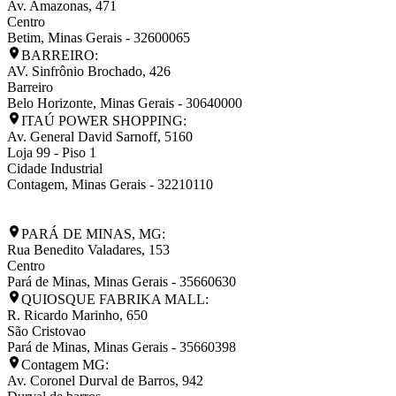
Av. Amazonas, 471
Centro
Betim
,
Minas Gerais
-
32600065
BARREIRO:
AV. Sinfrônio Brochado, 426
Barreiro
Belo Horizonte
,
Minas Gerais
-
30640000
ITAÚ POWER SHOPPING:
Av. General David Sarnoff, 5160
Loja 99 - Piso 1
Cidade Industrial
Contagem
,
Minas Gerais
-
32210110
PARÁ DE MINAS, MG:
Rua Benedito Valadares, 153
Centro
Pará de Minas
,
Minas Gerais
-
35660630
QUIOSQUE FABRIKA MALL:
R. Ricardo Marinho, 650
São Cristovao
Pará de Minas
,
Minas Gerais
-
35660398
Contagem MG:
Av. Coronel Durval de Barros, 942