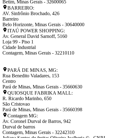
Betim
,
Minas Gerais
-
32600065
BARREIRO:
AV. Sinfrônio Brochado, 426
Barreiro
Belo Horizonte
,
Minas Gerais
-
30640000
ITAÚ POWER SHOPPING:
Av. General David Sarnoff, 5160
Loja 99 - Piso 1
Cidade Industrial
Contagem
,
Minas Gerais
-
32210110
PARÁ DE MINAS, MG:
Rua Benedito Valadares, 153
Centro
Pará de Minas
,
Minas Gerais
-
35660630
QUIOSQUE FABRIKA MALL:
R. Ricardo Marinho, 650
São Cristovao
Pará de Minas
,
Minas Gerais
-
35660398
Contagem MG:
Av. Coronel Durval de Barros, 942
Durval de barros
Contagem
,
Minas Gerais
-
32242310
Juliana Santos de freitas Oliveira Joalheria © - CNPJ