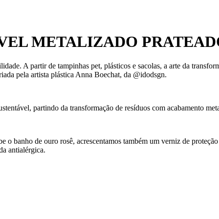
VEL METALIZADO PRATEAD
dade. A partir de tampinhas pet, plásticos e sacolas, a arte da transf
riada pela artista plástica Anna Boechat, da @idodsgn.
ustentável, partindo da transformação de resíduos com acabamento meta
cebe o banho de ouro rosê, acrescentamos também um verniz de proteçã
 antialérgica.