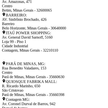
Av. Amazonas, 471
Centro
Betim
,
Minas Gerais
-
32600065
BARREIRO:
AV. Sinfrônio Brochado, 426
Barreiro
Belo Horizonte
,
Minas Gerais
-
30640000
ITAÚ POWER SHOPPING:
Av. General David Sarnoff, 5160
Loja 99 - Piso 1
Cidade Industrial
Contagem
,
Minas Gerais
-
32210110
PARÁ DE MINAS, MG:
Rua Benedito Valadares, 153
Centro
Pará de Minas
,
Minas Gerais
-
35660630
QUIOSQUE FABRIKA MALL:
R. Ricardo Marinho, 650
São Cristovao
Pará de Minas
,
Minas Gerais
-
35660398
Contagem MG:
Av. Coronel Durval de Barros, 942