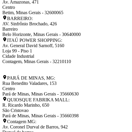
Av. Amazonas, 471
Centro
Betim
,
Minas Gerais
-
32600065
BARREIRO:
AV. Sinfrônio Brochado, 426
Barreiro
Belo Horizonte
,
Minas Gerais
-
30640000
ITAÚ POWER SHOPPING:
Av. General David Sarnoff, 5160
Loja 99 - Piso 1
Cidade Industrial
Contagem
,
Minas Gerais
-
32210110
PARÁ DE MINAS, MG:
Rua Benedito Valadares, 153
Centro
Pará de Minas
,
Minas Gerais
-
35660630
QUIOSQUE FABRIKA MALL:
R. Ricardo Marinho, 650
São Cristovao
Pará de Minas
,
Minas Gerais
-
35660398
Contagem MG:
Av. Coronel Durval de Barros, 942