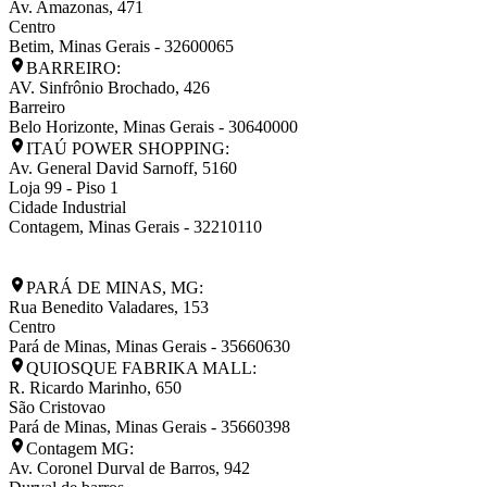
Av. Amazonas, 471
Centro
Betim
,
Minas Gerais
-
32600065
BARREIRO:
AV. Sinfrônio Brochado, 426
Barreiro
Belo Horizonte
,
Minas Gerais
-
30640000
ITAÚ POWER SHOPPING:
Av. General David Sarnoff, 5160
Loja 99 - Piso 1
Cidade Industrial
Contagem
,
Minas Gerais
-
32210110
PARÁ DE MINAS, MG:
Rua Benedito Valadares, 153
Centro
Pará de Minas
,
Minas Gerais
-
35660630
QUIOSQUE FABRIKA MALL:
R. Ricardo Marinho, 650
São Cristovao
Pará de Minas
,
Minas Gerais
-
35660398
Contagem MG:
Av. Coronel Durval de Barros, 942