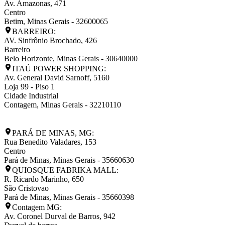
Av. Amazonas, 471
Centro
Betim
,
Minas Gerais
-
32600065
BARREIRO:
AV. Sinfrônio Brochado, 426
Barreiro
Belo Horizonte
,
Minas Gerais
-
30640000
ITAÚ POWER SHOPPING:
Av. General David Sarnoff, 5160
Loja 99 - Piso 1
Cidade Industrial
Contagem
,
Minas Gerais
-
32210110
PARÁ DE MINAS, MG:
Rua Benedito Valadares, 153
Centro
Pará de Minas
,
Minas Gerais
-
35660630
QUIOSQUE FABRIKA MALL:
R. Ricardo Marinho, 650
São Cristovao
Pará de Minas
,
Minas Gerais
-
35660398
Contagem MG:
Av. Coronel Durval de Barros, 942