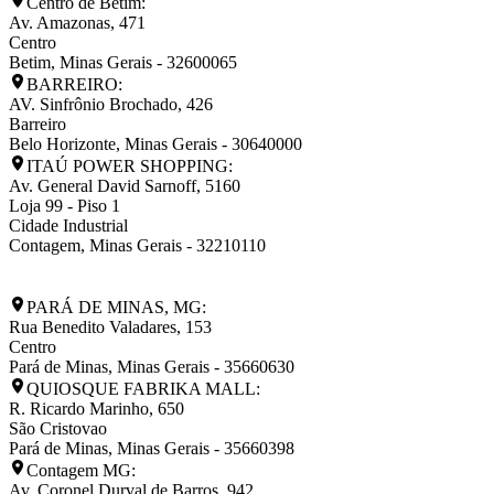
Centro de Betim:
Av. Amazonas, 471
Centro
Betim
,
Minas Gerais
-
32600065
BARREIRO:
AV. Sinfrônio Brochado, 426
Barreiro
Belo Horizonte
,
Minas Gerais
-
30640000
ITAÚ POWER SHOPPING:
Av. General David Sarnoff, 5160
Loja 99 - Piso 1
Cidade Industrial
Contagem
,
Minas Gerais
-
32210110
PARÁ DE MINAS, MG:
Rua Benedito Valadares, 153
Centro
Pará de Minas
,
Minas Gerais
-
35660630
QUIOSQUE FABRIKA MALL:
R. Ricardo Marinho, 650
São Cristovao
Pará de Minas
,
Minas Gerais
-
35660398
Contagem MG:
Av. Coronel Durval de Barros, 942