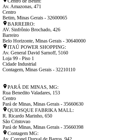
Centro de Betim:
Av. Amazonas, 471
Centro
Betim
,
Minas Gerais
-
32600065
BARREIRO:
AV. Sinfrônio Brochado, 426
Barreiro
Belo Horizonte
,
Minas Gerais
-
30640000
ITAÚ POWER SHOPPING:
Av. General David Sarnoff, 5160
Loja 99 - Piso 1
Cidade Industrial
Contagem
,
Minas Gerais
-
32210110
PARÁ DE MINAS, MG:
Rua Benedito Valadares, 153
Centro
Pará de Minas
,
Minas Gerais
-
35660630
QUIOSQUE FABRIKA MALL:
R. Ricardo Marinho, 650
São Cristovao
Pará de Minas
,
Minas Gerais
-
35660398
Contagem MG:
Av. Coronel Durval de Barros, 942