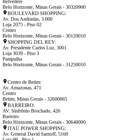
Belvedere
Belo Horizonte
,
Minas Gerais
-
30320900
BOULEVARD SHOPPING:
Av. Dos Andradas, 3.000
Loja 2075 - Piso 02
Centro
Belo Horizonte
,
Minas Gerais
-
30120010
SHOPPING DEL REY:
Av. Presidente Carlos Luz, 3001
Loja 3039 - Piso 3
Pampulha
Belo Horizonte
,
Minas Gerais
-
31250010
Centro de Betim:
Av. Amazonas, 471
Centro
Betim
,
Minas Gerais
-
32600065
BARREIRO:
AV. Sinfrônio Brochado, 426
Barreiro
Belo Horizonte
,
Minas Gerais
-
30640000
ITAÚ POWER SHOPPING:
Av. General David Sarnoff, 5160
Loja 99 - Piso 1