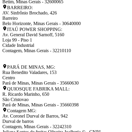
Betim
,
Minas Gerais
-
32600065
BARREIRO:
AV. Sinfrônio Brochado, 426
Barreiro
Belo Horizonte
,
Minas Gerais
-
30640000
ITAÚ POWER SHOPPING:
Av. General David Sarnoff, 5160
Loja 99 - Piso 1
Cidade Industrial
Contagem
,
Minas Gerais
-
32210110
PARÁ DE MINAS, MG:
Rua Benedito Valadares, 153
Centro
Pará de Minas
,
Minas Gerais
-
35660630
QUIOSQUE FABRIKA MALL:
R. Ricardo Marinho, 650
São Cristovao
Pará de Minas
,
Minas Gerais
-
35660398
Contagem MG:
Av. Coronel Durval de Barros, 942
Durval de barros
Contagem
,
Minas Gerais
-
32242310
Juliana Santos de freitas Oliveira Joalheria © - CNPJ