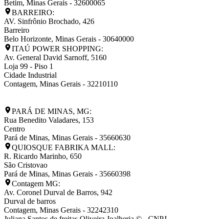
Betim
,
Minas Gerais
-
32600065
BARREIRO:
AV. Sinfrônio Brochado, 426
Barreiro
Belo Horizonte
,
Minas Gerais
-
30640000
ITAÚ POWER SHOPPING:
Av. General David Sarnoff, 5160
Loja 99 - Piso 1
Cidade Industrial
Contagem
,
Minas Gerais
-
32210110
PARÁ DE MINAS, MG:
Rua Benedito Valadares, 153
Centro
Pará de Minas
,
Minas Gerais
-
35660630
QUIOSQUE FABRIKA MALL:
R. Ricardo Marinho, 650
São Cristovao
Pará de Minas
,
Minas Gerais
-
35660398
Contagem MG:
Av. Coronel Durval de Barros, 942
Durval de barros
Contagem
,
Minas Gerais
-
32242310
Juliana Santos de freitas Oliveira Joalheria © - CNPJ