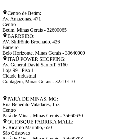
Centro de Betim:
Av. Amazonas, 471
Centro
Betim
,
Minas Gerais
-
32600065
BARREIRO:
AV. Sinfrônio Brochado, 426
Barreiro
Belo Horizonte
,
Minas Gerais
-
30640000
ITAÚ POWER SHOPPING:
Av. General David Sarnoff, 5160
Loja 99 - Piso 1
Cidade Industrial
Contagem
,
Minas Gerais
-
32210110
PARÁ DE MINAS, MG:
Rua Benedito Valadares, 153
Centro
Pará de Minas
,
Minas Gerais
-
35660630
QUIOSQUE FABRIKA MALL:
R. Ricardo Marinho, 650
São Cristovao
Pará de Minas
,
Minas Gerais
-
35660398