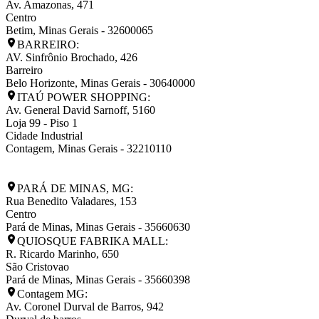
Av. Amazonas, 471
Centro
Betim
,
Minas Gerais
-
32600065
BARREIRO:
AV. Sinfrônio Brochado, 426
Barreiro
Belo Horizonte
,
Minas Gerais
-
30640000
ITAÚ POWER SHOPPING:
Av. General David Sarnoff, 5160
Loja 99 - Piso 1
Cidade Industrial
Contagem
,
Minas Gerais
-
32210110
PARÁ DE MINAS, MG:
Rua Benedito Valadares, 153
Centro
Pará de Minas
,
Minas Gerais
-
35660630
QUIOSQUE FABRIKA MALL:
R. Ricardo Marinho, 650
São Cristovao
Pará de Minas
,
Minas Gerais
-
35660398
Contagem MG:
Av. Coronel Durval de Barros, 942