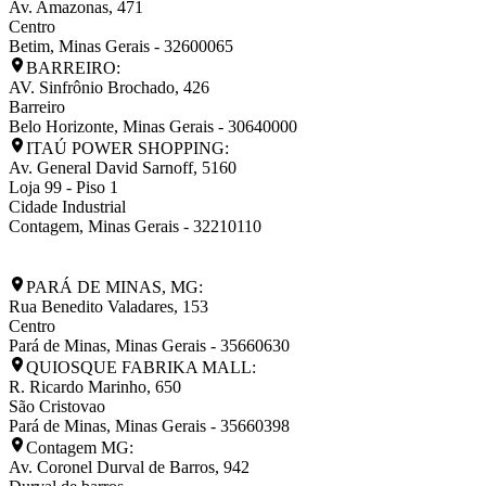
Av. Amazonas, 471
Centro
Betim
,
Minas Gerais
-
32600065
BARREIRO:
AV. Sinfrônio Brochado, 426
Barreiro
Belo Horizonte
,
Minas Gerais
-
30640000
ITAÚ POWER SHOPPING:
Av. General David Sarnoff, 5160
Loja 99 - Piso 1
Cidade Industrial
Contagem
,
Minas Gerais
-
32210110
PARÁ DE MINAS, MG:
Rua Benedito Valadares, 153
Centro
Pará de Minas
,
Minas Gerais
-
35660630
QUIOSQUE FABRIKA MALL:
R. Ricardo Marinho, 650
São Cristovao
Pará de Minas
,
Minas Gerais
-
35660398
Contagem MG:
Av. Coronel Durval de Barros, 942