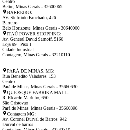
Centro
Betim
,
Minas Gerais
-
32600065
BARREIRO:
AV. Sinfrônio Brochado, 426
Barreiro
Belo Horizonte
,
Minas Gerais
-
30640000
ITAÚ POWER SHOPPING:
Av. General David Sarnoff, 5160
Loja 99 - Piso 1
Cidade Industrial
Contagem
,
Minas Gerais
-
32210110
PARÁ DE MINAS, MG:
Rua Benedito Valadares, 153
Centro
Pará de Minas
,
Minas Gerais
-
35660630
QUIOSQUE FABRIKA MALL:
R. Ricardo Marinho, 650
São Cristovao
Pará de Minas
,
Minas Gerais
-
35660398
Contagem MG:
Av. Coronel Durval de Barros, 942
Durval de barros
Contagem
,
Minas Gerais
-
32242310