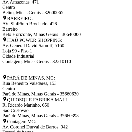
Av. Amazonas, 471
Centro
Betim
,
Minas Gerais
-
32600065
BARREIRO:
AV. Sinfrônio Brochado, 426
Barreiro
Belo Horizonte
,
Minas Gerais
-
30640000
ITAÚ POWER SHOPPING:
Av. General David Sarnoff, 5160
Loja 99 - Piso 1
Cidade Industrial
Contagem
,
Minas Gerais
-
32210110
PARÁ DE MINAS, MG:
Rua Benedito Valadares, 153
Centro
Pará de Minas
,
Minas Gerais
-
35660630
QUIOSQUE FABRIKA MALL:
R. Ricardo Marinho, 650
São Cristovao
Pará de Minas
,
Minas Gerais
-
35660398
Contagem MG:
Av. Coronel Durval de Barros, 942