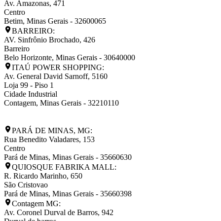
Av. Amazonas, 471
Centro
Betim
,
Minas Gerais
-
32600065
BARREIRO:
AV. Sinfrônio Brochado, 426
Barreiro
Belo Horizonte
,
Minas Gerais
-
30640000
ITAÚ POWER SHOPPING:
Av. General David Sarnoff, 5160
Loja 99 - Piso 1
Cidade Industrial
Contagem
,
Minas Gerais
-
32210110
PARÁ DE MINAS, MG:
Rua Benedito Valadares, 153
Centro
Pará de Minas
,
Minas Gerais
-
35660630
QUIOSQUE FABRIKA MALL:
R. Ricardo Marinho, 650
São Cristovao
Pará de Minas
,
Minas Gerais
-
35660398
Contagem MG:
Av. Coronel Durval de Barros, 942