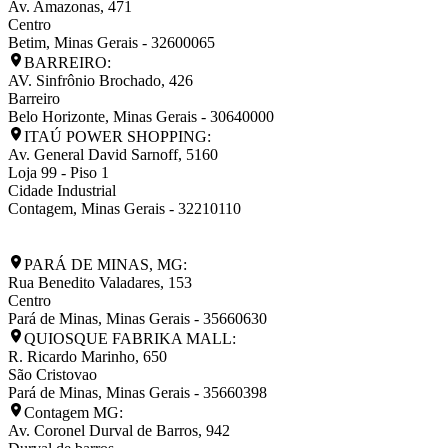
Av. Amazonas, 471
Centro
Betim
,
Minas Gerais
-
32600065
BARREIRO:
AV. Sinfrônio Brochado, 426
Barreiro
Belo Horizonte
,
Minas Gerais
-
30640000
ITAÚ POWER SHOPPING:
Av. General David Sarnoff, 5160
Loja 99 - Piso 1
Cidade Industrial
Contagem
,
Minas Gerais
-
32210110
PARÁ DE MINAS, MG:
Rua Benedito Valadares, 153
Centro
Pará de Minas
,
Minas Gerais
-
35660630
QUIOSQUE FABRIKA MALL:
R. Ricardo Marinho, 650
São Cristovao
Pará de Minas
,
Minas Gerais
-
35660398
Contagem MG:
Av. Coronel Durval de Barros, 942