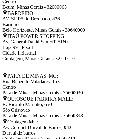
Centro
Betim
,
Minas Gerais
-
32600065
BARREIRO:
AV. Sinfrônio Brochado, 426
Barreiro
Belo Horizonte
,
Minas Gerais
-
30640000
ITAÚ POWER SHOPPING:
Av. General David Sarnoff, 5160
Loja 99 - Piso 1
Cidade Industrial
Contagem
,
Minas Gerais
-
32210110
PARÁ DE MINAS, MG:
Rua Benedito Valadares, 153
Centro
Pará de Minas
,
Minas Gerais
-
35660630
QUIOSQUE FABRIKA MALL:
R. Ricardo Marinho, 650
São Cristovao
Pará de Minas
,
Minas Gerais
-
35660398
Contagem MG:
Av. Coronel Durval de Barros, 942
Durval de barros
Contagem
,
Minas Gerais
-
32242310