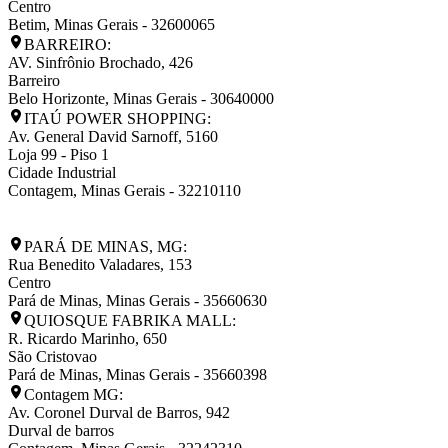
Centro
Betim
,
Minas Gerais
-
32600065
BARREIRO:
AV. Sinfrônio Brochado, 426
Barreiro
Belo Horizonte
,
Minas Gerais
-
30640000
ITAÚ POWER SHOPPING:
Av. General David Sarnoff, 5160
Loja 99 - Piso 1
Cidade Industrial
Contagem
,
Minas Gerais
-
32210110
PARÁ DE MINAS, MG:
Rua Benedito Valadares, 153
Centro
Pará de Minas
,
Minas Gerais
-
35660630
QUIOSQUE FABRIKA MALL:
R. Ricardo Marinho, 650
São Cristovao
Pará de Minas
,
Minas Gerais
-
35660398
Contagem MG:
Av. Coronel Durval de Barros, 942
Durval de barros