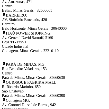
Av. Amazonas, 471
Centro
Betim
,
Minas Gerais
-
32600065
BARREIRO:
AV. Sinfrônio Brochado, 426
Barreiro
Belo Horizonte
,
Minas Gerais
-
30640000
ITAÚ POWER SHOPPING:
Av. General David Sarnoff, 5160
Loja 99 - Piso 1
Cidade Industrial
Contagem
,
Minas Gerais
-
32210110
PARÁ DE MINAS, MG:
Rua Benedito Valadares, 153
Centro
Pará de Minas
,
Minas Gerais
-
35660630
QUIOSQUE FABRIKA MALL:
R. Ricardo Marinho, 650
São Cristovao
Pará de Minas
,
Minas Gerais
-
35660398
Contagem MG:
Av. Coronel Durval de Barros, 942