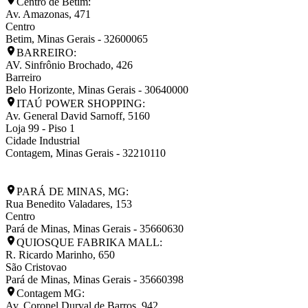
Centro de Betim:
Av. Amazonas, 471
Centro
Betim
,
Minas Gerais
-
32600065
BARREIRO:
AV. Sinfrônio Brochado, 426
Barreiro
Belo Horizonte
,
Minas Gerais
-
30640000
ITAÚ POWER SHOPPING:
Av. General David Sarnoff, 5160
Loja 99 - Piso 1
Cidade Industrial
Contagem
,
Minas Gerais
-
32210110
PARÁ DE MINAS, MG:
Rua Benedito Valadares, 153
Centro
Pará de Minas
,
Minas Gerais
-
35660630
QUIOSQUE FABRIKA MALL:
R. Ricardo Marinho, 650
São Cristovao
Pará de Minas
,
Minas Gerais
-
35660398
Contagem MG:
Av. Coronel Durval de Barros, 942