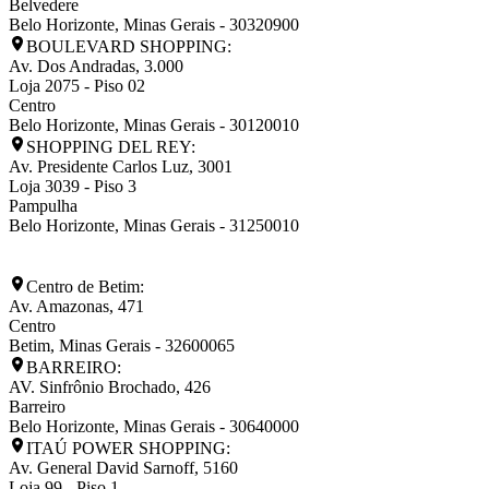
Belvedere
Belo Horizonte
,
Minas Gerais
-
30320900
BOULEVARD SHOPPING:
Av. Dos Andradas, 3.000
Loja 2075 - Piso 02
Centro
Belo Horizonte
,
Minas Gerais
-
30120010
SHOPPING DEL REY:
Av. Presidente Carlos Luz, 3001
Loja 3039 - Piso 3
Pampulha
Belo Horizonte
,
Minas Gerais
-
31250010
Centro de Betim:
Av. Amazonas, 471
Centro
Betim
,
Minas Gerais
-
32600065
BARREIRO:
AV. Sinfrônio Brochado, 426
Barreiro
Belo Horizonte
,
Minas Gerais
-
30640000
ITAÚ POWER SHOPPING:
Av. General David Sarnoff, 5160
Loja 99 - Piso 1