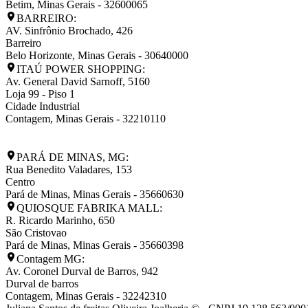
Betim
,
Minas Gerais
-
32600065
BARREIRO:
AV. Sinfrônio Brochado, 426
Barreiro
Belo Horizonte
,
Minas Gerais
-
30640000
ITAÚ POWER SHOPPING:
Av. General David Sarnoff, 5160
Loja 99 - Piso 1
Cidade Industrial
Contagem
,
Minas Gerais
-
32210110
PARÁ DE MINAS, MG:
Rua Benedito Valadares, 153
Centro
Pará de Minas
,
Minas Gerais
-
35660630
QUIOSQUE FABRIKA MALL:
R. Ricardo Marinho, 650
São Cristovao
Pará de Minas
,
Minas Gerais
-
35660398
Contagem MG:
Av. Coronel Durval de Barros, 942
Durval de barros
Contagem
,
Minas Gerais
-
32242310