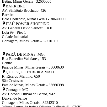
Betim
,
Minas Gerais
-
32600065
BARREIRO:
AV. Sinfrônio Brochado, 426
Barreiro
Belo Horizonte
,
Minas Gerais
-
30640000
ITAÚ POWER SHOPPING:
Av. General David Sarnoff, 5160
Loja 99 - Piso 1
Cidade Industrial
Contagem
,
Minas Gerais
-
32210110
PARÁ DE MINAS, MG:
Rua Benedito Valadares, 153
Centro
Pará de Minas
,
Minas Gerais
-
35660630
QUIOSQUE FABRIKA MALL:
R. Ricardo Marinho, 650
São Cristovao
Pará de Minas
,
Minas Gerais
-
35660398
Contagem MG:
Av. Coronel Durval de Barros, 942
Durval de barros
Contagem
,
Minas Gerais
-
32242310
Juliana Santos de freitas Oliveira Joalheria © - CNPJ