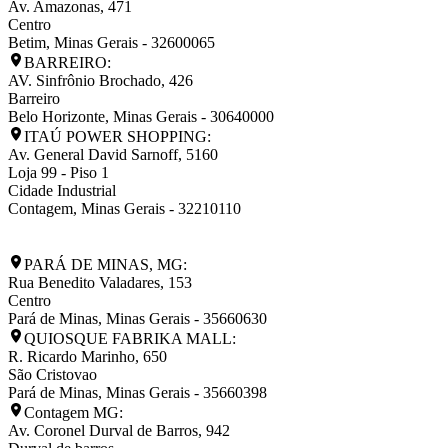
Av. Amazonas, 471
Centro
Betim
,
Minas Gerais
-
32600065
BARREIRO:
AV. Sinfrônio Brochado, 426
Barreiro
Belo Horizonte
,
Minas Gerais
-
30640000
ITAÚ POWER SHOPPING:
Av. General David Sarnoff, 5160
Loja 99 - Piso 1
Cidade Industrial
Contagem
,
Minas Gerais
-
32210110
PARÁ DE MINAS, MG:
Rua Benedito Valadares, 153
Centro
Pará de Minas
,
Minas Gerais
-
35660630
QUIOSQUE FABRIKA MALL:
R. Ricardo Marinho, 650
São Cristovao
Pará de Minas
,
Minas Gerais
-
35660398
Contagem MG:
Av. Coronel Durval de Barros, 942