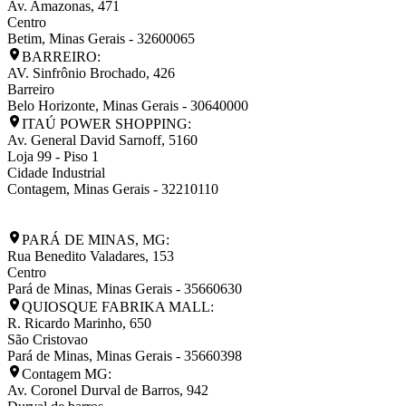
Av. Amazonas, 471
Centro
Betim
,
Minas Gerais
-
32600065
BARREIRO:
AV. Sinfrônio Brochado, 426
Barreiro
Belo Horizonte
,
Minas Gerais
-
30640000
ITAÚ POWER SHOPPING:
Av. General David Sarnoff, 5160
Loja 99 - Piso 1
Cidade Industrial
Contagem
,
Minas Gerais
-
32210110
PARÁ DE MINAS, MG:
Rua Benedito Valadares, 153
Centro
Pará de Minas
,
Minas Gerais
-
35660630
QUIOSQUE FABRIKA MALL:
R. Ricardo Marinho, 650
São Cristovao
Pará de Minas
,
Minas Gerais
-
35660398
Contagem MG:
Av. Coronel Durval de Barros, 942