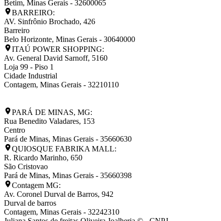
Betim
,
Minas Gerais
-
32600065
BARREIRO:
AV. Sinfrônio Brochado, 426
Barreiro
Belo Horizonte
,
Minas Gerais
-
30640000
ITAÚ POWER SHOPPING:
Av. General David Sarnoff, 5160
Loja 99 - Piso 1
Cidade Industrial
Contagem
,
Minas Gerais
-
32210110
PARÁ DE MINAS, MG:
Rua Benedito Valadares, 153
Centro
Pará de Minas
,
Minas Gerais
-
35660630
QUIOSQUE FABRIKA MALL:
R. Ricardo Marinho, 650
São Cristovao
Pará de Minas
,
Minas Gerais
-
35660398
Contagem MG:
Av. Coronel Durval de Barros, 942
Durval de barros
Contagem
,
Minas Gerais
-
32242310
Juliana Santos de freitas Oliveira Joalheria © - CNPJ