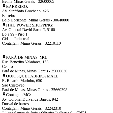
Betim
,
Minas Gerais
-
32600065
BARREIRO:
AV. Sinfrônio Brochado, 426
Barreiro
Belo Horizonte
,
Minas Gerais
-
30640000
ITAÚ POWER SHOPPING:
Av. General David Sarnoff, 5160
Loja 99 - Piso 1
Cidade Industrial
Contagem
,
Minas Gerais
-
32210110
PARÁ DE MINAS, MG:
Rua Benedito Valadares, 153
Centro
Pará de Minas
,
Minas Gerais
-
35660630
QUIOSQUE FABRIKA MALL:
R. Ricardo Marinho, 650
São Cristovao
Pará de Minas
,
Minas Gerais
-
35660398
Contagem MG:
Av. Coronel Durval de Barros, 942
Durval de barros
Contagem
,
Minas Gerais
-
32242310
Juliana Santos de freitas Oliveira Joalheria © - CNPJ