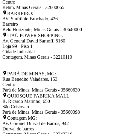
Centro
Betim
,
Minas Gerais
-
32600065
BARREIRO:
AV. Sinfrônio Brochado, 426
Barreiro
Belo Horizonte
,
Minas Gerais
-
30640000
ITAÚ POWER SHOPPING:
Av. General David Sarnoff, 5160
Loja 99 - Piso 1
Cidade Industrial
Contagem
,
Minas Gerais
-
32210110
PARÁ DE MINAS, MG:
Rua Benedito Valadares, 153
Centro
Pará de Minas
,
Minas Gerais
-
35660630
QUIOSQUE FABRIKA MALL:
R. Ricardo Marinho, 650
São Cristovao
Pará de Minas
,
Minas Gerais
-
35660398
Contagem MG:
Av. Coronel Durval de Barros, 942
Durval de barros