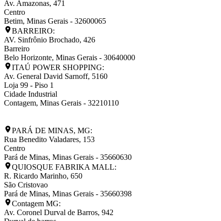
Av. Amazonas, 471
Centro
Betim
,
Minas Gerais
-
32600065
BARREIRO:
AV. Sinfrônio Brochado, 426
Barreiro
Belo Horizonte
,
Minas Gerais
-
30640000
ITAÚ POWER SHOPPING:
Av. General David Sarnoff, 5160
Loja 99 - Piso 1
Cidade Industrial
Contagem
,
Minas Gerais
-
32210110
PARÁ DE MINAS, MG:
Rua Benedito Valadares, 153
Centro
Pará de Minas
,
Minas Gerais
-
35660630
QUIOSQUE FABRIKA MALL:
R. Ricardo Marinho, 650
São Cristovao
Pará de Minas
,
Minas Gerais
-
35660398
Contagem MG:
Av. Coronel Durval de Barros, 942